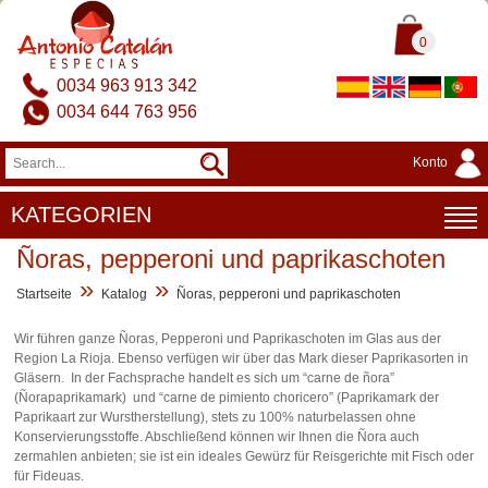
0
0034 963 913 342
0034 644 763 956
Konto
KATEGORIEN
Ñoras, pepperoni und paprikaschoten
»
»
Startseite
Katalog
Ñoras, pepperoni und paprikaschoten
Wir führen ganze Ñoras, Pepperoni und Paprikaschoten im Glas aus der
Region La Rioja. Ebenso verfügen wir über das Mark dieser Paprikasorten in
Gläsern. In der Fachsprache handelt es sich um “carne de ñora”
(Ñorapaprikamark) und “carne de pimiento choricero” (Paprikamark der
Paprikaart zur Wurstherstellung), stets zu 100% naturbelassen ohne
Konservierungsstoffe. Abschließend können wir Ihnen die Ñora auch
zermahlen anbieten; sie ist ein ideales Gewürz für Reisgerichte mit Fisch oder
für Fideuas.