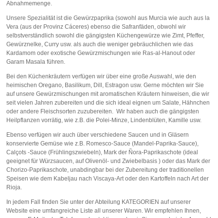
Abnahmemenge.
Unsere Spezialität ist die Gewürzpaprika (sowohl aus Murcia wie auch aus la
Vera (aus der Provinz Cáceres) ebenso die Safranfäden, obwohl wir
selbstverständlich sowohl die gängigsten Küchengewürze wie Zimt, Pfeffer,
Gewürznelke, Curry usw. als auch die weniger gebräuchlichen wie das
Kardamom oder exotische Gewürzmischungen wie Ras-al-Hanout oder
Garam Masala führen.
Bei den Küchenkräutern verfügen wir über eine große Auswahl, wie den
heimischen Oregano, Basilikum, Dill, Estragon usw. Gerne möchten wir Sie
auf unsere Gewürzmischungen mit aromatischen Kräutern hinweisen, die wir
seit vielen Jahren zubereiten und die sich ideal eignen um Salate, Hähnchen
oder andere Fleischsorten zuzubereiten. Wir haben auch die gängigsten
Heilpflanzen vorrätig, wie z.B. die Polei-Minze, Lindenblüten, Kamille usw.
Ebenso verfügen wir auch über verschiedene Saucen und in Gläsern
konservierte Gemüse wie z.B. Romesco-Sauce (Mandel-Paprika-Sauce),
Calçots -Sauce (Frühlingszwiebeln), Mark der Ñora-Paprikaschote (ideal
geeignet für Würzsaucen, auf Olivenöl- und Zwiebelbasis ) oder das Mark der
Chorizo-Paprikaschote, unabdingbar bei der Zubereitung der traditionellen
Speisen wie dem Kabeljau nach Viscaya-Art oder den Kartoffeln nach Art der
Rioja.
In jedem Fall finden Sie unter der Abteilung KATEGORIEN auf unserer
Website eine umfangreiche Liste all unserer Waren. Wir empfehlen Ihnen,