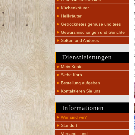
Küchenkräuter
Heilkräuter
Getrocknetes gemüse und tees
Gewürzmischungen und Gerichte
Soßen und Anderes
Dienstleistungen
Mein Konto
Siehe Korb
Bestellung aufgeben
Kontaktieren Sie uns
Informationen
Wer sind wir?
Standort
Versand - und