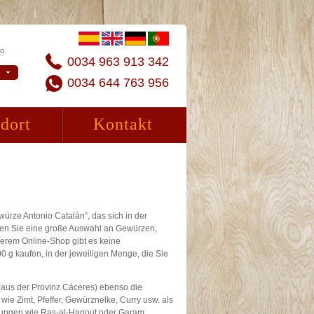
to
0034 963 913 342
0034 644 763 956
dort
Kontakt
ürze Antonio Catalán”, das sich in der
nden Sie eine große Auswahl an Gewürzen,
serem Online-Shop gibt es keine
g kaufen, in der jeweiligen Menge, die Sie
 (aus der Provinz Cáceres) ebenso die
ie Zimt, Pfeffer, Gewürznelke, Curry usw. als
hungen wie Ras-al-Hanout oder Garam