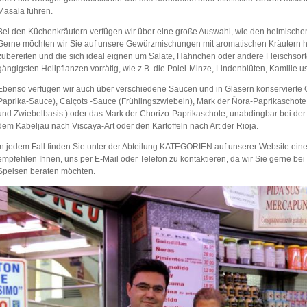
Masala führen.
Bei den Küchenkräutern verfügen wir über eine große Auswahl, wie den heimischen
Gerne möchten wir Sie auf unsere Gewürzmischungen mit aromatischen Kräutern hin
zubereiten und die sich ideal eignen um Salate, Hähnchen oder andere Fleischsor
gängigsten Heilpflanzen vorrätig, wie z.B. die Polei-Minze, Lindenblüten, Kamille u
Ebenso verfügen wir auch über verschiedene Saucen und in Gläsern konserviert
Paprika-Sauce), Calçots -Sauce (Frühlingszwiebeln), Mark der Ñora-Paprikaschote 
und Zwiebelbasis ) oder das Mark der Chorizo-Paprikaschote, unabdingbar bei der 
dem Kabeljau nach Viscaya-Art oder den Kartoffeln nach Art der Rioja.
In jedem Fall finden Sie unter der Abteilung KATEGORIEN auf unserer Website eine
empfehlen Ihnen, uns per E-Mail oder Telefon zu kontaktieren, da wir Sie gerne be
Speisen beraten möchten.