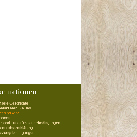
ormationen
nsere Geschichte
ntaktieren Sie uns
r sind wir?
andort
ersand - und rücksendebedingungen
atenschutzerklärung
utzungsbedingungen