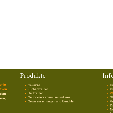
Produkte
Inf
onio
Gewürze
U
t von
Küchenkräuter
Ko
Heilkräuter
We
l an
Getrocknetes gemüse und tees
St
ern,
Gewürzmischungen und Gerichte
V
D
N