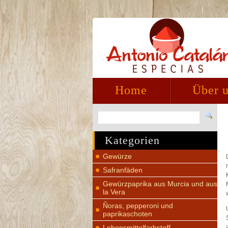
Home
Über 
Kategorien
Gewürze
Safranfäden
Gewürzpaprika aus Murcia und aus
la Vera
Ñoras, pepperoni und
paprikaschoten
Lebensmittelfarbstoff