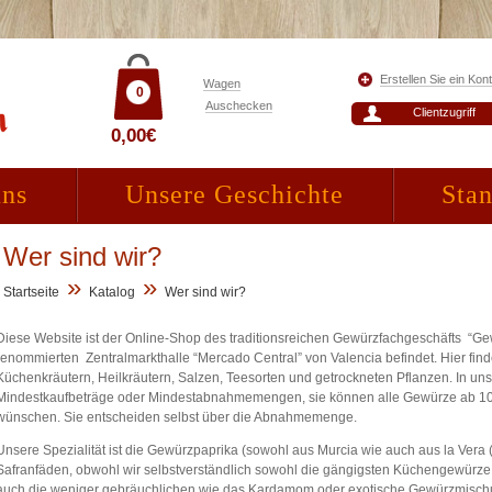
Erstellen Sie ein Kon
Wagen
0
Auschecken
Clientzugriff
0,00€
uns
Unsere Geschichte
Stan
Wer sind wir?
»
»
Startseite
Katalog
Wer sind wir?
Diese Website ist der Online-Shop des traditionsreichen Gewürzfachgeschäfts “Gew
renommierten Zentralmarkthalle “Mercado Central” von Valencia befindet. Hier fi
Küchenkräutern, Heilkräutern, Salzen, Teesorten und getrockneten Pflanzen. In un
Mindestkaufbeträge oder Mindestabnahmemengen, sie können alle Gewürze ab 100 
wünschen. Sie entscheiden selbst über die Abnahmemenge.
Unsere Spezialität ist die Gewürzpaprika (sowohl aus Murcia wie auch aus la Vera
Safranfäden, obwohl wir selbstverständlich sowohl die gängigsten Küchengewürze w
auch die weniger gebräuchlichen wie das Kardamom oder exotische Gewürzmisc