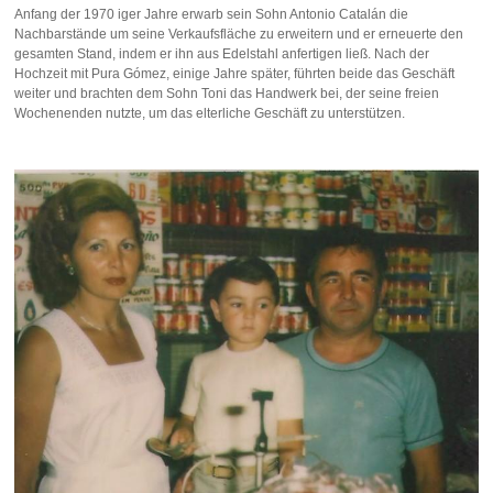
Anfang der 1970 iger Jahre erwarb sein Sohn Antonio Catalán die
Nachbarstände um seine Verkaufsfläche zu erweitern und er erneuerte den
gesamten Stand, indem er ihn aus Edelstahl anfertigen ließ. Nach der
Hochzeit mit Pura Gómez, einige Jahre später, führten beide das Geschäft
weiter und brachten dem Sohn Toni das Handwerk bei, der seine freien
Wochenenden nutzte, um das elterliche Geschäft zu unterstützen.