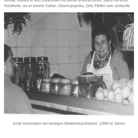
öffnete, betrieb er dort zusammen mit seiner Ehefrau einen Stand mit einer
Holztheke, wo er bereits Safran, Gewürzpaprika, Zimt, Pfeffer usw. verkaufte.
Erste Generation am heutigen Marktverkaufsstand (1960 er Jahre)