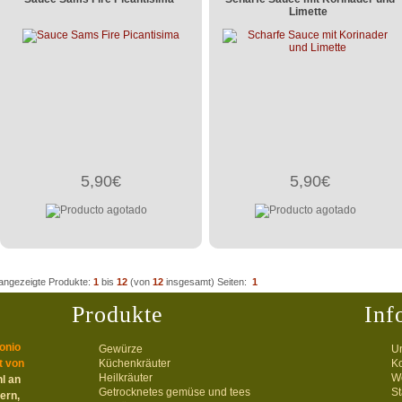
Limette
5,90€
5,90€
angezeigte Produkte:
1
bis
12
(von
12
insgesamt)
Seiten:
1
Produkte
Inf
onio
Gewürze
U
t von
Küchenkräuter
Ko
Heilkräuter
We
l an
Getrocknetes gemüse und tees
St
ern,