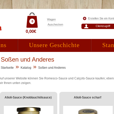
Erstellen Sie ein Kon
Wagen
0
Auschecken
Clientzugriff
0,00€
uns
Unsere Geschichte
Stan
Soßen und Anderes
»
»
Startseite
Katalog
Soßen und Anderes
Auf unserer Website können Sie Romesco-Sauce und Calçots-Sauce kaufen; ebens
wir Ihnen unten zeigen.
Alioli-Sauce (Knoblauchölsauce)
Alioli-Sauce scharf