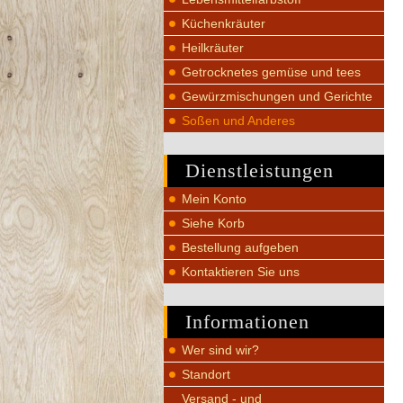
Küchenkräuter
Heilkräuter
Getrocknetes gemüse und tees
Gewürzmischungen und Gerichte
Soßen und Anderes
Dienstleistungen
Mein Konto
Siehe Korb
Bestellung aufgeben
Kontaktieren Sie uns
Informationen
Wer sind wir?
Standort
Versand - und