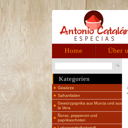
Home
Über 
Kategorien
Gewürze
Safranfäden
Gewürzpaprika aus Murcia und aus
la Vera
Ñoras, pepperoni und
paprikaschoten
Lebensmittelfarbstoff