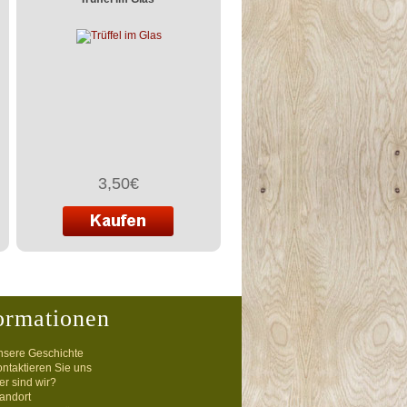
3,50€
ormationen
nsere Geschichte
ntaktieren Sie uns
r sind wir?
andort