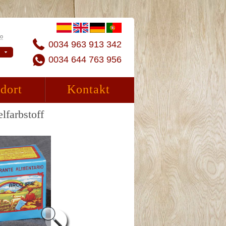
to
0034 963 913 342
0034 644 763 956
dort
Kontakt
lfarbstoff