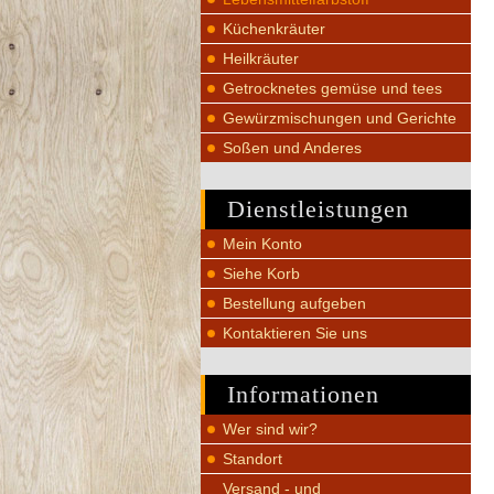
Küchenkräuter
Heilkräuter
Getrocknetes gemüse und tees
Gewürzmischungen und Gerichte
Soßen und Anderes
Dienstleistungen
Mein Konto
Siehe Korb
Bestellung aufgeben
Kontaktieren Sie uns
Informationen
Wer sind wir?
Standort
Versand - und