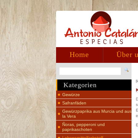
Home
Über 
[
Kategorien
Gewürze
D
Safranfäden
s
E
Gewürzpaprika aus Murcia und aus
la Vera
e
Ñoras, pepperoni und
E
paprikaschoten
Lebensmittelfarbstoff