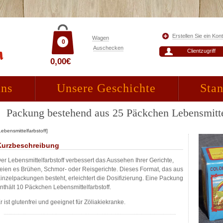
Erstellen Sie ein Kon
Wagen
0
Auschecken
Clientzugriff
0,00€
uns
Unsere Geschichte
Stan
Packung bestehend aus 25 Päckchen Lebensmitte
Lebensmittelfarbstoff]
Kurzbeschreibung
er Lebensmittelfarbstoff verbessert das Aussehen Ihrer Gerichte,
eien es Brühen, Schmor- oder Reisgerichte. Dieses Format, das aus
inzelpackungen besteht, erleichtert die Dosifizierung. Eine Packung
nthält 10 Päckchen Lebensmittelfarbstoff.
r ist glutenfrei und geeignet für Zöliakiekranke.