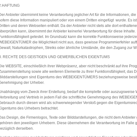
2.HAFTUNG
Der Anbieter übernimmt keine Verantwortung jeglicher Art für die Informationen, di
sofern diese Information manipuliert oder von einem Dritten eingefügt wurde. Es i
Dritten und deren Webseiten enthält. Da der Anbieter nicht stets alle dort enthalten
überprüfen kann, übernimmt der Anbieter keinerlei Verantwortung für diese Inhalte.
Funktionsfähigkeit getestet. Im Grundsatz kann die korrekte Funktionsweise jederzei
WEBEIGENTÜMER die Möglichkeit nicht aus, dass gewisse Programmierfehler auf
Gewalt, Naturkatastrophen, Streiks oder ähnliche Umstände, die den Zugang zu
3. RECHTE DES GEISTIGEN UND GEWERBLICHEN EIGENTUMS
Die WEBSITE, einschließlich ihrer Webpräsenz, aber nicht beschränkt auf ihre Pr
Zusammenstellung sowie alle weiteren Elemente zu Ihrer Funktionsfähigkeit, das D
Bilddarstellungen sind Eigentums des WEBEIGENTÜMERS beziehungsweise besitze
Genehmigung der Urheber.
Unabhängig vom Zweck ihrer Erstellung, bedarf die komplette oder auszugsweise W
Verbreitung und Vertrieb in jedem Fall die schriftliche Genehmigung des WEBE
Gebrauch durch diesen wird als schwerwiegender Verstoß gegen die Eigentumsrec
Eigentums des Urhebers betrachtet.
Das Design, die Firmenlogos, Texte oder Bilddarstellungen, die nicht dem Anbiete
gehören den jeweiligen Urhebern. Diese übernehmen die Verantwortung im Falle g
bezüglich derselben.