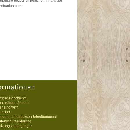
entare bezüglich jeglichen Inhalts der
rzekaufen.com
ormationen
nsere Geschichte
ntaktieren Sie uns
r sind wir?
andort
ersand - und rücksendebedingungen
atenschutzerklärung
utzungsbedingungen