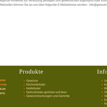
Jegliche Hinweise zur Verletzung geistigen und gewerblichen Eigentums oder Komm
Webseiten können Sie an uns über folgende E-Mailadresse senden: info@gewue
Produkte
Inf
onio
Gewürze
U
t von
Küchenkräuter
Ko
Heilkräuter
We
l an
Getrocknetes gemüse und tees
St
ern,
Gewürzmischungen und Gerichte
V
D
N