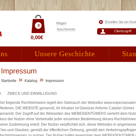
Erstellen Sie ein Kon
Wagen
0
Auschecken
Clientzugriff
0,00€
uns
Unsere Geschichte
Stan
Impressum
»
»
Startseite
Katalog
Impressum
0. ZWECK UND EINWILLIGUNG
Der folgende Rechtshinweis regelt den Gebrauch der Websites www.especiasvale
Weiteren, DIE WEBSITE genannt), ihr Inhaber ist Gewürze Antonio Catalán Góm
genannt). Der Zugriff auf die Webseiten des WEBEIGENTÜMERS verleiht dem Nutzer
dass der Nutzer ohne Vorbehalte jeder einzelnen Bestimmung dieses Rechtshinwei
seine Zustimmung erteilt. Der Nutzer verpflichtet sich, diese Websites in angemess
Treu und Glauben, gemäß der öffentlichen Ordnung, gemäß den Verkehrsgepfloge
Rechtshinweises zu nutzen. Der Nutzer haftet gegenüber dem WEBEIGENTÜMER ode