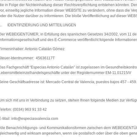
die in Folge der Nichteinhaltung dieser Rechtsverpflichtung entstehen könnten.
vor, einseitig jegliche Information dieser WEBSITE zu verändern, ohne dass die Ve
oder die Nutzer darüber zu informieren. Die bloße Veröffentlichung auf dieser WEB
1. IDENTIFIZIERUNG UND MITTEILUNGEN
Der WEBEIGENTÜMER, in Erfüllung des spanischen Gesetzes 34/2002, vom 11 de J
Informationsgesellschaft und des E-Commerce veröffentlicht folgende Informatione
Firmeninhaber: Antonio Catalán Gómez
Steuer-Identnummer: 45636117T
Das Fachgeschäft “Especias Antonio Catalán” ist zugelassen im Gesundheitskontroll
Lebensmitteleinzelhandelsgeschäfte unter der Registernummer EM-11.01215/V
Seine Geschäftsadresse ist: Mercado Central de Valencia, puestos bajos 457 - 45
Um sich mit uns in Verbindung zu setzen, stehen Ihnen folgende Medien zur Verfüg
Telefon: (0034) 963 91 33 42
E-Mail: info@especiasvalencia.com
Alle Benachrichtigungs- und Kommunikationsformen zwischen dem WEBEIGENTÜ
gleichwertig und wirksam angesehen, wenn sie postalisch oder über die oben gen