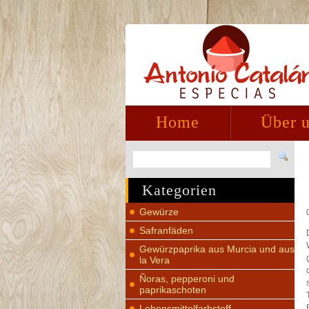
Home
Über 
Kategorien
Gewürze
Safranfäden
Gewürzpaprika aus Murcia und aus
la Vera
Ñoras, pepperoni und
paprikaschoten
Lebensmittelfarbstoff