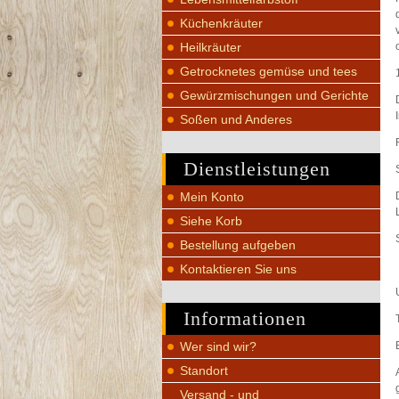
Küchenkräuter
Heilkräuter
Getrocknetes gemüse und tees
Gewürzmischungen und Gerichte
Soßen und Anderes
Dienstleistungen
Mein Konto
Siehe Korb
Bestellung aufgeben
Kontaktieren Sie uns
Informationen
Wer sind wir?
Standort
Versand - und