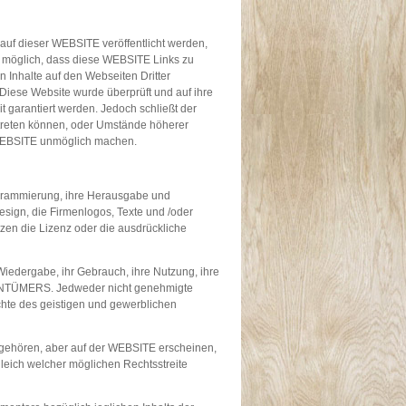
e auf dieser WEBSITE veröffentlicht werden,
st möglich, dass diese WEBSITE Links zu
en Inhalte auf den Webseiten Dritter
 Diese Website wurde überprüft und auf ihre
t garantiert werden. Jedoch schließt der
treten können, oder Umstände höherer
r WEBSITE unmöglich machen.
ogrammierung, ihre Herausgabe und
esign, die Firmenlogos, Texte und /oder
n die Lizenz oder die ausdrückliche
iedergabe, ihr Gebrauch, ihre Nutzung, ihre
IGENTÜMERS. Jedweder nicht genehmigte
hte des geistigen und gewerblichen
r gehören, aber auf der WEBSITE erscheinen,
leich welcher möglichen Rechtsstreite