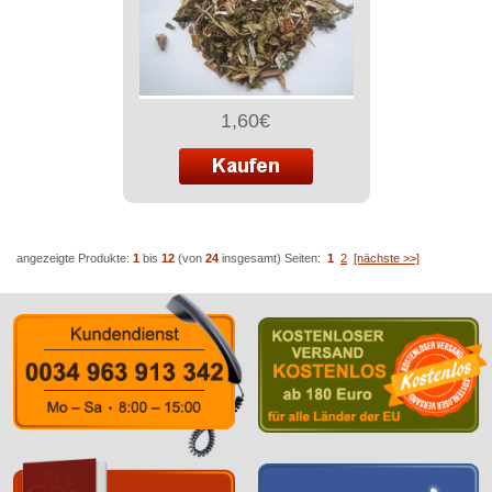
1,60€
angezeigte Produkte:
1
bis
12
(von
24
insgesamt)
Seiten:
1
2
[nächste >>]