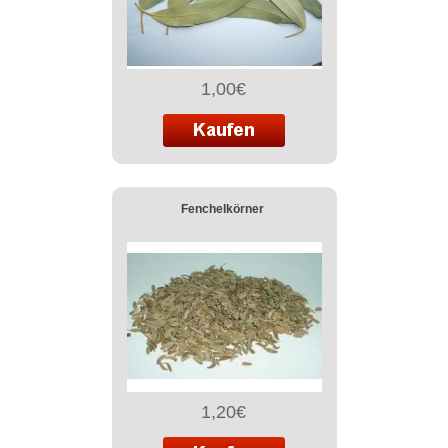
1,00€
Fenchelkörner
1,20€