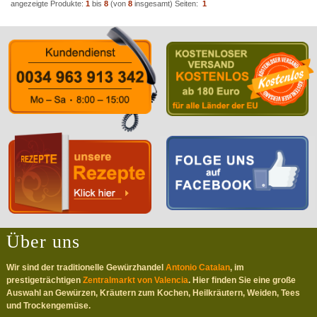
angezeigte Produkte:
1
bis
8
(von
8
insgesamt)
Seiten:
1
Über uns
Wir sind der traditionelle Gewürzhandel
Antonio Catalan
, im
prestigeträchtigen
Zentralmarkt von Valencia
. Hier finden Sie eine große
Auswahl an Gewürzen, Kräutern zum Kochen, Heilkräutern, Weiden, Tees
und Trockengemüse.