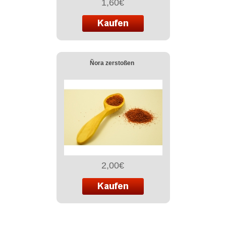
1,60€
Ñora zerstoßen
2,00€