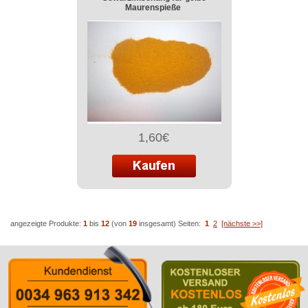
Maurenspieße
1,60€
angezeigte Produkte:
1
bis
12
(von
19
insgesamt)
Seiten:
1
2
[nächste >>]