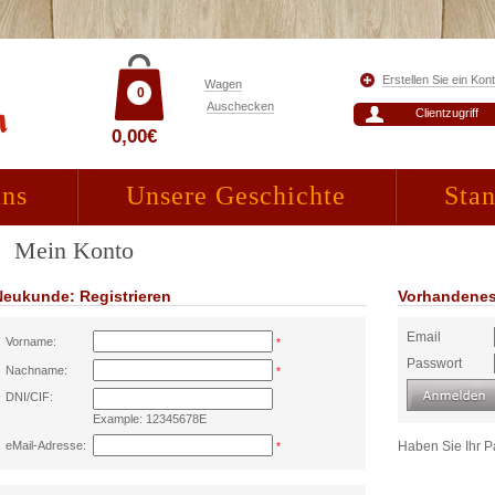
Erstellen Sie ein Kon
Wagen
0
Auschecken
Clientzugriff
0,00€
uns
Unsere Geschichte
Stan
Mein Konto
Neukunde: Registrieren
Vorhandenes
Email
Vorname:
*
Passwort
Nachname:
*
DNI/CIF:
Example: 12345678E
eMail-Adresse:
Haben Sie Ihr 
*