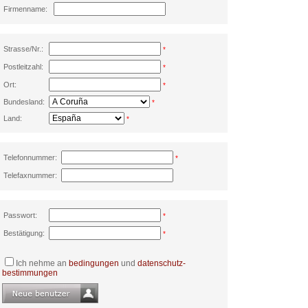
Firmenname:
Strasse/Nr.:
*
Postleitzahl:
*
Ort:
*
Bundesland:
*
Land:
*
Telefonnummer:
*
Telefaxnummer:
Passwort:
*
Bestätigung:
*
Ich nehme an
bedingungen
und
datenschutz-
bestimmungen