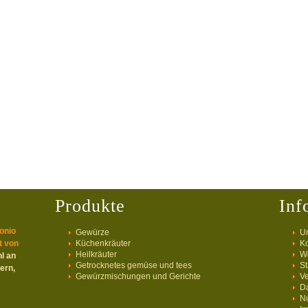
Produkte
Inf
onio
Gewürze
U
t von
Küchenkräuter
Ko
Heilkräuter
We
l an
Getrocknetes gemüse und tees
St
ern,
Gewürzmischungen und Gerichte
V
D
N