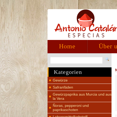
Home
Über 
Kategorien
Gewürze
Safranfäden
Gewürzpaprika aus Murcia und aus
la Vera
Ñoras, pepperoni und
paprikaschoten
Lebensmittelfarbstoff