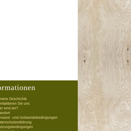
ormationen
nsere Geschichte
ntaktieren Sie uns
r sind wir?
andort
ersand - und rücksendebedingungen
atenschutzerklärung
utzungsbedingungen