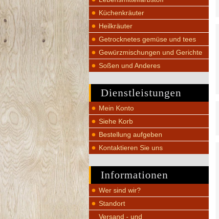
Küchenkräuter
Heilkräuter
Getrocknetes gemüse und tees
Gewürzmischungen und Gerichte
Soßen und Anderes
Dienstleistungen
Mein Konto
Siehe Korb
Bestellung aufgeben
Kontaktieren Sie uns
Informationen
Wer sind wir?
Standort
Versand - und