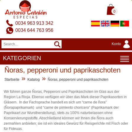
0
0034 963 913 342
0034 644 763 956
Konto
KATEGORIEN
Ñoras, pepperoni und paprikaschoten
»
»
Startseite
Katalog
Ñoras, pepperoni und paprikaschoten
Wir führen ganze Ñoras, Pepperoni und Paprikaschoten im Glas aus der
Region La Rioja. Ebenso verfügen wir über das Mark dieser Paprikasorten in
Gläsern. In der Fachsprache handelt es sich um “carne de ñora”
(Ñorapaprikamark) und “carne de pimiento choricero” (Paprikamark der
Paprikaart zur Wurstherstellung), stets zu 100% naturbelassen ohne
Konservierungsstoffe. Abschließend können wir Ihnen die Ñora auch
zermahlen anbieten; sie ist ein ideales Gewürz für Reisgerichte mit Fisch oder
für Fideuas.